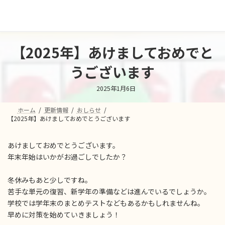
コ
ナ
ン
ビ
テ
ゲ
ン
ー
ツ
シ
【2025年】あけましておめでと
へ
ョ
ス
ン
うございます
キ
に
ッ
移
2025年1月6日
プ
動
ホーム
更新情報
おしらせ
【2025年】あけましておめでとうございます
あけましておめでとうございます。
年末年始はいかがお過ごしでしたか？
冬休みもあと少しですね。
苦手な単元の復習、新学年の準備などは進んでいるでしょうか。
学校では学年末のまとめテストなどもあるかもしれませんね。
早めに対策を始めていきましょう！