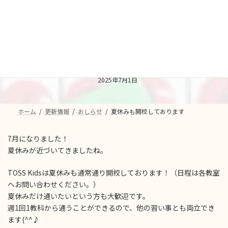
コ
ナ
ン
ビ
テ
ゲ
ン
ー
ツ
シ
へ
ョ
夏休みも開校しております
ス
ン
キ
に
2025年7月1日
ッ
移
プ
動
ホーム
更新情報
おしらせ
夏休みも開校しております
7月になりました！
夏休みが近づいてきましたね。
TOSS Kidsは夏休みも通常通り開校しております！（日程は各教室
へお問い合わせください。）
夏休みだけ通いたいという方も大歓迎です。
週1回1教科から通うことができるので、他の習い事とも両立でき
ます(^^♪