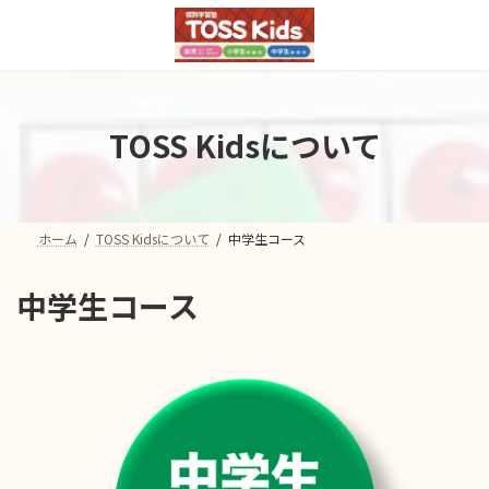
コ
ナ
ン
ビ
テ
ゲ
ン
ー
ツ
シ
へ
ョ
TOSS Kidsについて
ス
ン
キ
に
ッ
移
プ
動
ホーム
TOSS Kidsについて
中学生コース
中学生コース